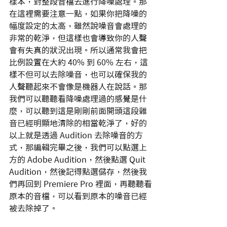
樣本，對整段音檔去進行降噪處理。那
在這裡需要注意一點，如果你把降噪的
幅度設定的太高，雖然說噪音會處理的
非常的乾淨，但這樣也會導致你的人聲
會有失真的狀況出現。所以通常我會把
比例設置在大約 40% 到 60% 左右，這
樣不但可以去除噪音，也可以確保我的
人聲聽起來不會像是機器人在說話。那
我們可以聽聽看降噪處理過的感覺是什
麼，可以聽到這是剛剛前面開頭這段雜
音已經明顯地清除的相當乾淨了，好的
以上就是透過 Audition 去除噪音的方
式，那編輯完畢之後，我們可以點選上
方的 Adobe Audition，然後點選 Quit 
Audition，然後記得點選儲存，然後我
們再回到 Premiere Pro 裡面，再聽聽看
原本的音檔，可以看到原本的噪音已經
被去除掉了。