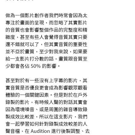
做為一個影片創作者我們時常會因為太
專注於畫面的呈現，而忽略了其實影片
的音質也會影響整個作品的完整度和精
緻度，甚至有些人會覺得音質其實只要
還不錯就可以了，但其實音質的重要性
並不亞於畫質，至少對我來說，如果要
給一支影片打分數的話，畫質跟音質至
少都會各佔 50% 的影響。
甚至對於有一些沒有上字幕的影片，其
實音質是否優良更會成為影響觀眾觀看
體驗的一個關鍵因素。但是對於在戶外
錄製的影片，有時候人聲的對話其實會
因為環境噪音、或是周圍的雜音導致錄
製成效比較差，所以在這支影片，我們
會一起學習如何針對錄製成效較差的人
聲音檔，在 Audition 進行後製調整、去