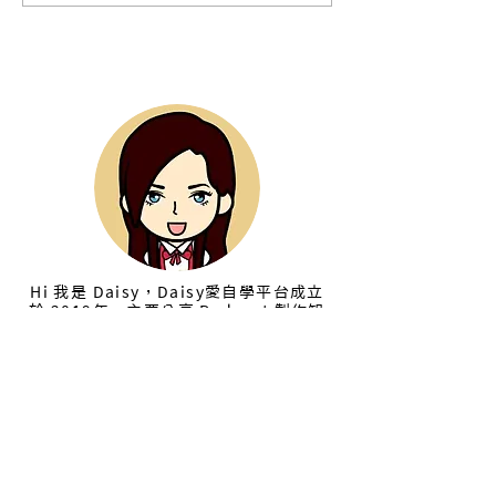
Pro 影片去除雜音教學、
辦？Adobe Audi
Audition 去除背景噪音教
音移除教學｜Pod
學
質優化教學
本站作者 Daisy
Hi 我是 Daisy，Daisy愛自學平台成立
於 2019年，主要分享 Podcast 製作知
識，和 Adobe Audition 軟體使用教
學，是一個專注在音頻製作領域的教學網
站，幫助你產出高質感 podcast 節目。
Podcast 線上教學課程