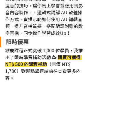
混音的技巧，讓你馬上學會並應用到影
音內容製作上，邏輯式講解 AU 軟體操
作方式，實操示範如何使用 AU 編輯音
頻，提升音檔質感，搭配隨課附贈的教
學音檔，同步操作學習成效Up！     
限時優惠
歡慶課程正式突破 1,000 位學員，我推
出了限時學費補助活動 
🥳️ 
購買可獲得 
NT$ 500 的課程補助
（原價 NT$ 
1,780）歡迎點擊連結前往查看更多內
容。