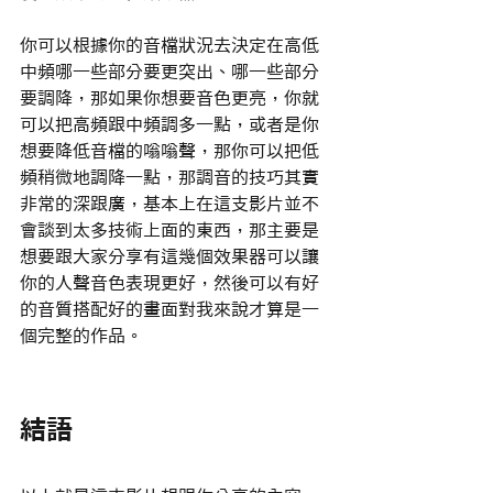
你可以根據你的音檔狀況去決定在高低
中頻哪一些部分要更突出、哪一些部分
要調降，那如果你想要音色更亮，你就
可以把高頻跟中頻調多一點，或者是你
想要降低音檔的嗡嗡聲，那你可以把低
頻稍微地調降一點，那調音的技巧其實
非常的深跟廣，基本上在這支影片並不
會談到太多技術上面的東西，那主要是
想要跟大家分享有這幾個效果器可以讓
你的人聲音色表現更好，然後可以有好
的音質搭配好的畫面對我來說才算是一
個完整的作品。
結語