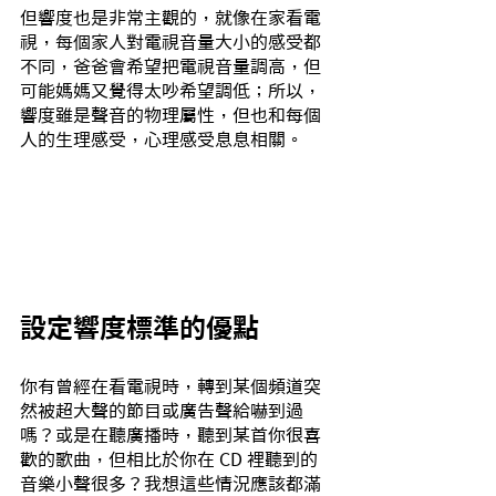
但響度也是非常主觀的，就像在家看電
視，每個家人對電視音量大小的感受都
不同，爸爸會希望把電視音量調高，但
可能媽媽又覺得太吵希望調低；所以，
響度雖是聲音的物理屬性，但也和每個
人的生理感受，心理感受息息相關。
設定響度標準的優點
你有曾經在看電視時，轉到某個頻道突
然被超大聲的節目或廣告聲給嚇到過
嗎？或是在聽廣播時，聽到某首你很喜
歡的歌曲，但相比於你在 CD 裡聽到的
音樂小聲很多？我想這些情況應該都滿