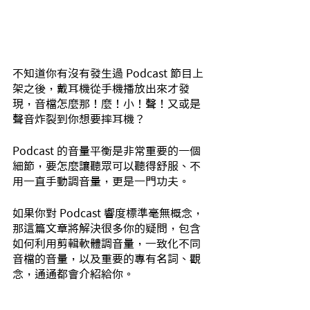
不知道你有沒有發生過 Podcast 節目上
架之後，戴耳機從手機播放出來才發
現，音檔怎麼那！麼！小！聲！又或是
聲音炸裂到你想要摔耳機？
Podcast 的音量平衡是非常重要的一個
細節，要怎麼讓聽眾可以聽得舒服、不
用一直手動調音量，更是一門功夫。
如果你對 Podcast 響度標準毫無概念，
那這篇文章將解決很多你的疑問，包含
如何利用剪輯軟體調音量，一致化不同
音檔的音量，以及重要的專有名詞、觀
念，通通都會介紹給你。