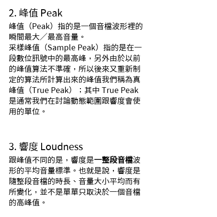
2. 峰值 Peak
峰值（Peak）指的是一個音檔波形裡的
瞬間最大／最高音量。
采樣峰值（Sample Peak）指的是在一
段數位訊號中的最高峰，另外由於以前
的峰值算法不準確，所以後來又重新制
定的算法所計算出來的峰值我們稱為真
峰值（True Peak）；其中 True Peak 
是通常我們在討論動態範圍跟響度會使
用的單位。
3. 響度 Loudness
跟峰值不同的是，響度是
一整段音檔
波
形的平均音量標準。也就是說，響度是
隨整段音檔的時長、音量大小平均而有
所變化，並不是單單只取決於一個音檔
的高峰值。