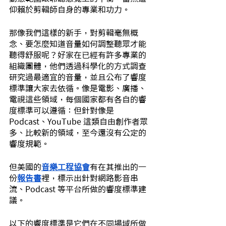
仰賴於剪輯師自身的專業和功力。
那像我們這樣的新手，對剪輯毫無概
念、要怎麼知道音量如何調整聽眾才能
聽得舒服呢？好家在已經有許多專業的
組織團體，他們透過科學化的方式調查
研究過最適宜的音量，並且公布了響度
標準讓大家去依循。像是電影、廣播、
電視這些領域，每個國家都有各自的響
度標準可以遵循：但針對像是 
Podcast、YouTube 這類自由創作者眾
多、比較新的領域，至今還沒有公定的
響度規範。
但美國的
音樂工程協會
有在其推出的一
份
報告書
裡，標示出針對網路影音串
流、Podcast 等平台所做的響度標準建
議。
以下的響度標準是它們在不同場域所做