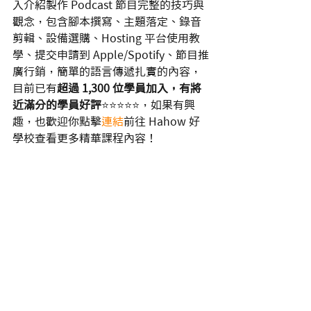
入介紹製作 Podcast 節目完整的技巧與
觀念，包含腳本撰寫、主題落定、錄音
剪輯、設備選購、Hosting 平台使用教
學、提交申請到 Apple/Spotify、節目推
廣行銷，簡單的語言傳遞扎實的內容，
目前已有
超過 1,300 位學員加入，有將
近滿分的學員好評
⭐️⭐️⭐️⭐️⭐️，如果有興
趣，也歡迎你點擊
連結
前往 Hahow 好
學校查看更多精華課程內容！