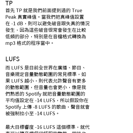
TP
首先 TP 就是我們前面提到過的 True 
Peak 真實峰值。當我們把真峰值設置
在 -1 dB，則可以避免破音跟失真的情況
發生，因為這些破音很常會發生在比較
低頻的部分，特別是在音檔格式轉換為 
mp3 格式的程序當中。
LUFS
而 LUFS 是目前全世界在廣播、節目、
音樂規定音量動態範圍的常見標準，如
果 LUFS 越小，則代表允許聲音有更多
的動態範圍，但音量也會更小，像是我
們熟悉的 Spotify 就把音量動態範圍的
平均值設定在 -14 LUFS，所以假設你在 
Spotify 上傳 -8 LUFS 的歌曲，聲音就會
被強制拉小至 -14 LUFS。
最大目標響度 -16 LUFS 這個標準，就代