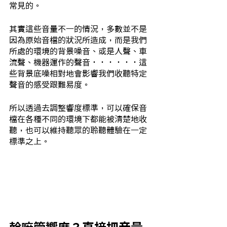
常見的。
其實這些音量不一的情況，多數並不是
因為原始音檔的狀況所造成，而是我們
所處的環境的背景噪音、或是人聲、車
流聲、機器運作的聲音．．．．．．這
些背景底噪相對地會影響我們收聽特定
聲音的感受跟難易度。
所以透過去調整響度標準，可以確保音
檔在各種不同的環境下都能被清楚地收
聽，也可以維持聽眾的聆聽體驗在一定
標準之上。