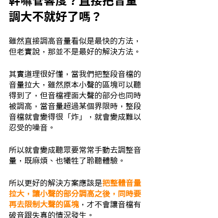
幹嘛管響度？直接把音量
調大不就好了嗎？
雖然直接調高音量看似是最快的方法，
但老實說，那並不是最好的解決方法。
其實道理很好懂，當我們把整段音檔的
音量拉大，雖然原本小聲的區塊可以聽
得到了，但音檔裡面大聲的部分也同時
被調高，當音量超過某個界限時，整段
音檔就會變得很「炸」，就會變成難以
忍受的噪音。
所以就會變成聽眾要常常手動去調整音
量，既麻煩、也犧牲了聆聽體驗。
所以更好的解決方案應該是
把整體音量
拉大，讓小聲的部分調高之後，同時要
再去限制大聲的區塊
，才不會讓音檔有
破音跟失真的情況發生。