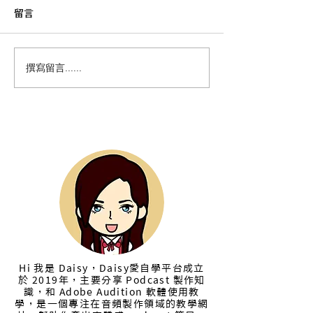
留言
【新手必看】去除影片背
如何移除影片背
撰寫留言......
景噪音教學：Premiere
戶外錄音收音不
Pro 影片去除雜音教學、
辦？Adobe Audi
Audition 去除背景噪音教
音移除教學｜Pod
學
質優化教學
本站作者 Daisy
Hi 我是 Daisy，Daisy愛自學平台成立
於 2019年，主要分享 Podcast 製作知
識，和 Adobe Audition 軟體使用教
學，是一個專注在音頻製作領域的教學網