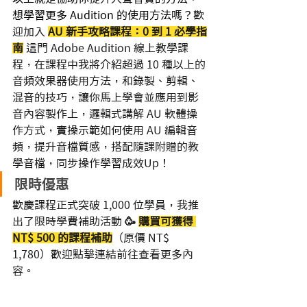
想學習更多 Audition 的使用方法嗎？
歡
迎加入 
AU 新手攻略課程：0 到 1 必學指
南
這門 Adobe Audition 線上教學課
程，在課程中我將介紹超過 10 種以上的
音頻效果器使用方法，和錄製、剪輯、
混音的技巧，讓你馬上學會並應用到影
音內容製作上，邏輯式講解 AU 軟體操
作方式，實操示範如何使用 AU 編輯音
頻，提升音檔質感，搭配隨課附贈的教
學音檔，同步操作學習成效Up！     
限時優惠
歡慶課程正式突破 1,000 位學員，我推
出了限時學費補助活動 
🥳️ 
購買可獲得 
NT$ 500 的課程補助
（原價 NT$ 
1,780）歡迎點擊連結前往查看更多內
容。