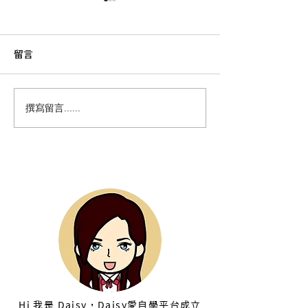
留言
如何將 Premiere Pro 影
Premiere Pr
撰寫留言......
片透過 Audition 去除噪音
音、音質提升方
｜Adobe Audition 教學
Adobe Auditi
本站作者 Daisy
Hi 我是 Daisy，Daisy愛自學平台成立