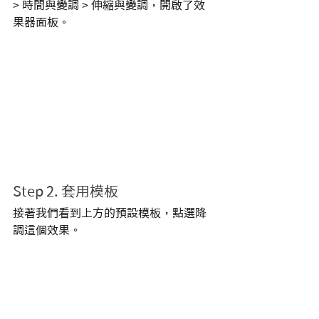
> 時間與變調 > 伸縮與變調，開啟了效
果器面板。
Step 2. 套用模板
接著我們看到上方的預設模板，點選降
調這個效果。