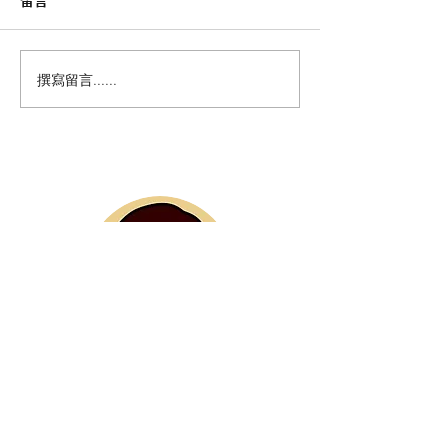
留言
如何提升 Podcast 收聽
Podcast 行
撰寫留言......
率？11 個行銷策略讓流量
Email 名單讓
湧進來
個必學 podcast
銷步驟
本站作者 Daisy
Hi 我是 Daisy，Daisy愛自學平台成立
於 2019年，主要分享 Podcast 製作知
識，和 Adobe Audition 軟體使用教
學，是一個專注在音頻製作領域的教學網
站，幫助你產出高質感 podcast 節目。