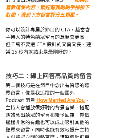
喜歡這集內容，歡迎幫我動動手指按下
訂閱，滑到下方留言評分五顆星
。
」
你可以設計專屬於節目的 CTA，越富含
主持人的特色聽眾留言的意願會更高，
但千萬不要把 CTA 設計的又臭又長，建
議 15 秒內就結束是最剛好的。
技巧二：線上回答高品質的留言
第二個技巧是在節目中念出有質感的聽
眾留言，像是我追蹤的一個國外 
Podcast 節目 
How Married Are You
，
主持人會播放很好聽的背景音樂，搭配
朗讀念出聽眾的留言和給予回覆，整個
過程非常的有趣也可以成功吸引其他的
聽眾來留言，同時也能有效地提升主持
人跟聽眾之間的黏著度，讓整個社群更