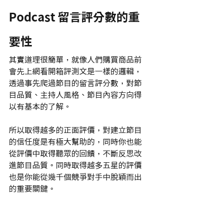
Podcast 留言評分數的重
要性
其實道理很簡單，就像人們購買商品前
會先上網看開箱評測文是一樣的邏輯，
透過事先爬過節目的留言評分數，對節
目品質、主持人風格、節目內容方向得
以有基本的了解。
所以取得越多的正面評價，對建立節目
的信任度是有極大幫助的，同時你也能
從評價中取得聽眾的回饋，不斷反思改
進節目品質。同時取得越多五星的評價
也是你能從幾千個競爭對手中脫穎而出
的重要關鍵。