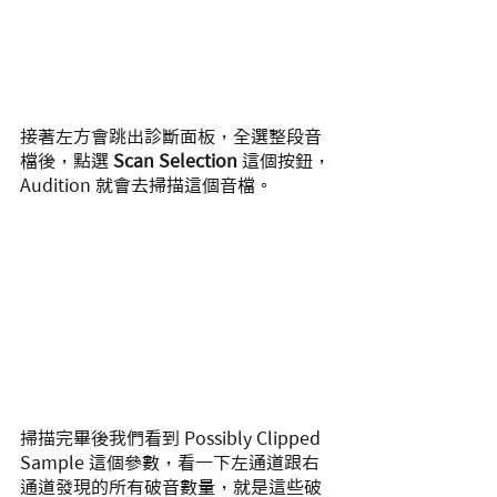
接著左方會跳出診斷面板，全選整段音
檔後，點選 
Scan Selection
 這個按鈕，
Audition 就會去掃描這個音檔。
掃描完畢後我們看到 Possibly Clipped 
Sample 這個參數，看一下左通道跟右
通道發現的所有破音數量，就是這些破