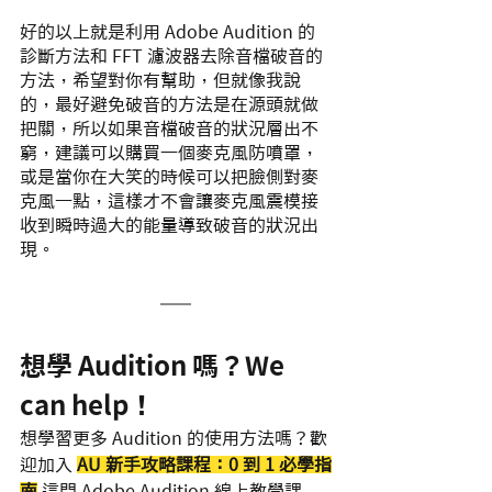
好的以上就是利用 Adobe Audition 的
診斷方法和 FFT 濾波器去除音檔破音的
方法，希望對你有幫助，但就像我說
的，最好避免破音的方法是在源頭就做
把關，所以如果音檔破音的狀況層出不
窮，建議可以購買一個麥克風防噴罩，
或是當你在大笑的時候可以把臉側對麥
克風一點，這樣才不會讓麥克風震模接
收到瞬時過大的能量導致破音的狀況出
現。
想學 Audition 嗎？We 
can help！
想學習更多 Audition 的使用方法嗎？歡
迎加入 
AU 新手攻略課程：0 到 1 必學指
南
這門 Adobe Audition 線上教學課