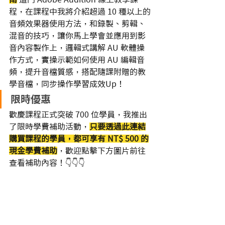
程，在課程中我將介紹超過 10 種以上的
音頻效果器使用方法，和錄製、剪輯、
混音的技巧，讓你馬上學會並應用到影
音內容製作上，邏輯式講解 AU 軟體操
作方式，實操示範如何使用 AU 編輯音
頻，提升音檔質感，搭配隨課附贈的教
學音檔，同步操作學習成效Up！     
限時優惠
歡慶課程正式突破 700 位學員，我推出
了限時學費補助活動，
只要透過此連結
購買課程的學員，都可享有 
NT$ 500
 的
現金學費補助
，歡迎點擊下方圖片前往
查看補助內容！👇👇👇