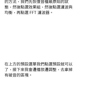
的方法，我們先恢復音檔最原始的狀
態，然後點選效果組，然後點選濾波與
均衡，再點選 FFT 濾波器。
在上方的預設選單我們點選預設就可以
了，接下來我會邊播放邊調整，去拿掉
有破音的區塊。