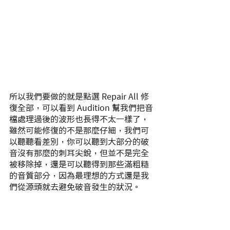
所以我們要做的就是點選 Repair All 修
復全部，可以看到 Audition 幫我們把音
檔處理過後的波形也長得不太一樣了，
雖然可能修復的不是那麼仔細，我們可
以聽聽看差別，你可以聽到大部分的破
音沒有那麼的刺耳尖銳，但並不是完全
被移除掉，還是可以聽得到那些滿粗糙
的音質部分，因為最理想的方式還是我
們從源頭就去避免破音發生的狀況。