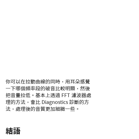
你可以在拉動曲線的同時，用耳朵感覺
一下哪個頻率段的破音比較明顯，然後
把音量拉低。基本上透過 FFT 濾波器處
理的方法，會比 Diagnostics 診斷的方
法，處理後的音質更加細緻一些。
結語