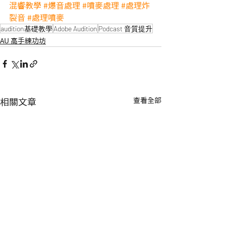
混響教學
#爆音處理
#噴麥處理
#處理炸
裂音
#處理噴麥
audition基礎教學
Adobe Audition
Podcast 音質提升
AU 高手練功坊
查看全部
相關文章