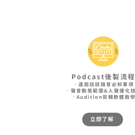
Podcast後製流
•遠距訪談錄音必知事項
•聲音動態範圍&人聲優化
•Audition剪輯軟體教
立即了解