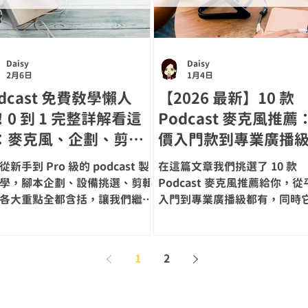
Daisy
Daisy
2月6日
1月4日
dcast 免費教學懶人
【2026 最新】10 款
！0 到 1 完整詳解看這
Podcast 麥克風推薦
：麥克風、企劃、剪
價入門款到專業廣播
、音樂、上傳
有！(附音質實測)
新手到 Pro 級的 podcast 製
在這篇文章我們挑選了 10 款
學，腳本企劃、設備挑選、剪輯
Podcast 麥克風推薦給你，從
各大重點全都含括，讓我們繼續
入門到專業廣播級都有，同時
去吧！
是目前國內外熱門 podcaster
用的 podcast 麥克風，無論是 
或 XLR 麥克風都含括，最後
1
2
克風都有附上音質評測唷！