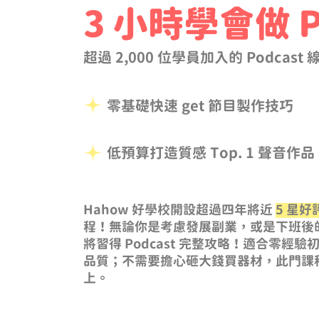
3 小時學會做 Po
超過 2,000 位學員加入的 Podcast
零基礎快速 get 節目製作技巧
低預算打造質感 Top. 1 聲音作品
Hahow 好學校開設超過四年
將近
5 星好
程！無論你是考慮發展副業，或是下班後
將習得 Podcast 完整攻略！適合零經
品質；不需要擔心砸大錢買器材，此門課
上。