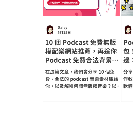
Daisy
5月15日
10 個 Podcast 免費無版
Po
權配樂網站推薦，再送你
包
Podcast 免費合法背景音
邊
樂包【2026最新】
輯
在這篇文章，我們會分享 10 個免
分享從
費、合法的 podcast 音樂素材庫給
作教
你，以及解釋何謂無版權音樂？以及
軟體
創用 CC (Creative Common) CC0
看下
免費音樂又是什麼？最後會再送你 8
組 podcast 免費合法音樂包！所以
記得一定要看到最後唷！