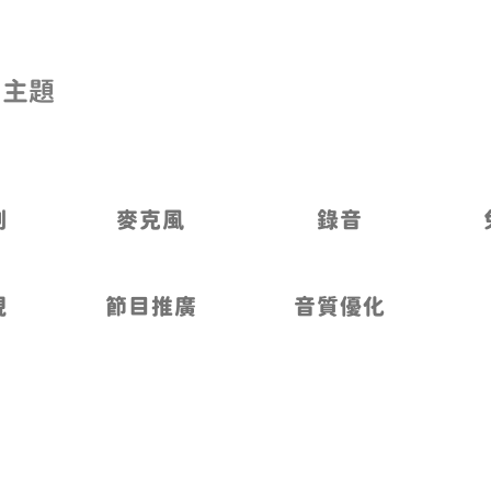
主題
劃
麥克風
錄音
現
節目推廣
音質優化