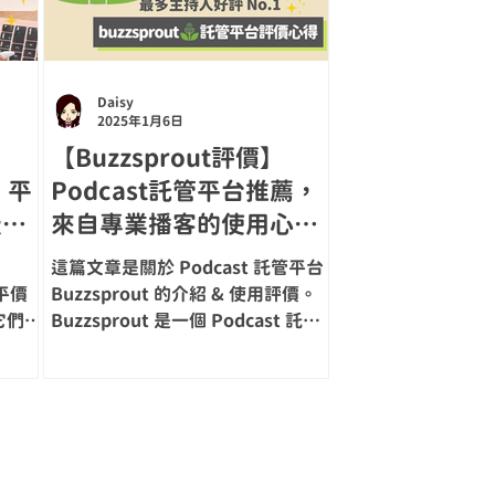
Daisy
2025年1月6日
【Buzzsprout評價】
：平
Podcast託管平台推薦，
級都
來自專業播客的使用心得
&優缺點，優質Podcast
這篇文章是關於 Podcast 託管平台
Hosting介紹！
平價
Buzzsprout 的介紹 & 使用評價。
它們也
Buzzsprout 是一個 Podcast 託管
s 都愛
平台，平台提供 Podcast 節目建
USB
置、音檔託管上傳、節目專屬網頁設
每款麥
計、和音質自動優化等服務。以下我
們就來看看 Buzzsprout 託管平